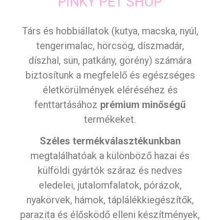
PINKY PET SHOP
Társ és hobbiállatok (kutya, macska, nyúl,
tengerimalac, hörcsög, díszmadár,
díszhal, sün, patkány, görény) számára
biztosítunk a megfelelő és egészséges
életkörülmények eléréséhez és
fenttartásához
prémium minőségű
termékeket.
Széles termékválasztékunkban
megtalálhatóak a különböző hazai és
külföldi gyártók száraz és nedves
eledelei, jutalomfalatok, pórázok,
nyakörvek, hámok, táplálékkiegészítők,
parazita és élősködő elleni készítmények,