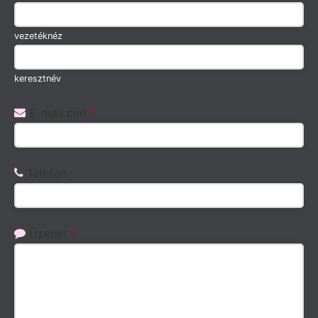
vezetéknéz
keresztnév
E-mail cím
*
Telefon
Email
Üzenet
*
*